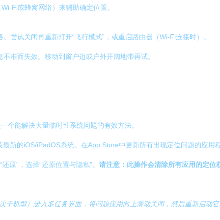
Wi-Fi或蜂窝网络）来辅助确定位置。
网络。尝试关闭再重新打开“飞行模式”，或重启路由器（Wi-Fi连接时）。
信息不准而失效。移动到窗户边或户外开阔地带再试。
这是一个能解决大量临时性系统问题的有效方法。
安装最新的iOS/iPadOS系统。在App Store中更新所有出现定位问题
”>“还原”，选择“还原位置与隐私”。
请注意：此操作会清除所有应用的定位
取决于机型）进入多任务界面，将问题应用向上滑动关闭，然后重新启动它