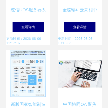
统信UOS服务器系
金蝶精斗云亮相中
统v20企业版
国软件生态大会 共
查看详情
查看详情
(1030)发布，应用
绘企业云服务新蓝
更新时间：2026-08-06
更新时间：2026-08-06
11:17:16
19:15:53
软件服务全新升级
图
新版国家智能制造
中国协同OA 聚焦