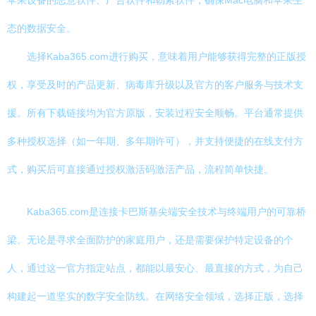
苹果设备的恶意软件、广告软件和勒索软件，确保Mac电脑和苹果生
态的数据安全。
选择Kaba365.com进行购买，意味着用户能够获得完整的正版授
权，享受及时的产品更新、病毒库升级以及官方的客户服务与技术支
援。所有下载链接均为官方原版，安装过程安全顺畅。平台通常提供
多种授权选择（如一年期、多年期许可），并支持便捷的在线支付方
式，购买后可直接通过授权激活码激活产品，流程简单快捷。
Kaba365.com是连接卡巴斯基尖端安全技术与终端用户的可靠桥
梁。无论是寻求全面防护的家庭用户，还是需要保护特定设备的个
人，通过这一官方指定站点，都能以最安心、最直接的方式，为自己
构建起一道坚实的数字安全防线。在网络安全领域，选择正版，选择