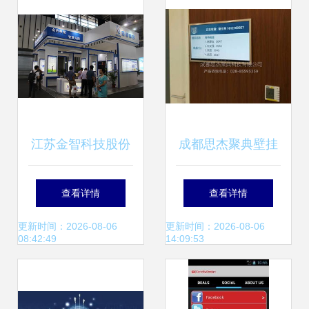
江苏金智科技股份
成都思杰聚典壁挂
深耕应用软件服
电子门牌显示屏价
查看详情
查看详情
务，赋能数智化转
格与应用软件服务
更新时间：2026-08-06
更新时间：2026-08-06
08:42:49
14:09:53
型
详解